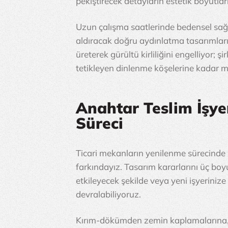
pekiştirecek detayların estetik boyutla
Uzun çalışma saatlerinde bedensel sağ
aldıracak doğru aydınlatma tasarımlarıyl
üreterek gürültü kirliliğini engelliyor; ş
tetikleyen dinlenme köşelerine kadar mot
Anahtar Teslim İşye
Süreci
Ticari mekanların yenilenme sürecinde 
farkındayız. Tasarım kararlarını üç boy
etkileyecek şekilde veya yeni işyerinize
devralabiliyoruz.
Kırım-dökümden zemin kaplamalarına, 