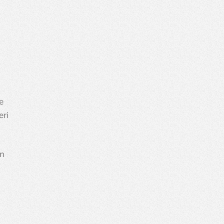
e 
ri 
n 