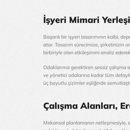
İşyeri Mimari Yerle
Başarılı bir işyeri tasarımının kalbi, d
atar. Tasarım sürecimize, şirketinizin o
birbiriyle olan etkileşimini analiz edere
Odaklanma gerektiren sessiz çalışma ala
ve yönetici odalarına kadar tüm detayla
üç boyutlu çizimler eşliğinde somutlaşt
Çalışma Alanları, E
Mekansal planlamanın netleşmesiyle, ek