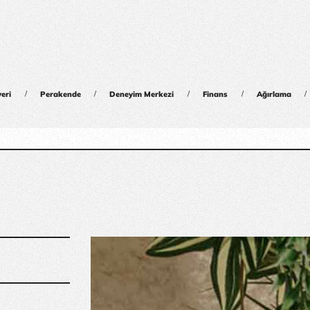
/
/
/
/
/
yeri
Perakende
Deneyim Merkezi
Finans
Ağırlama