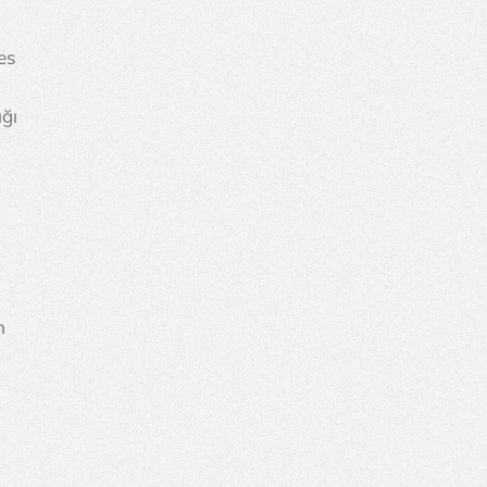
es 
ğı 
n 