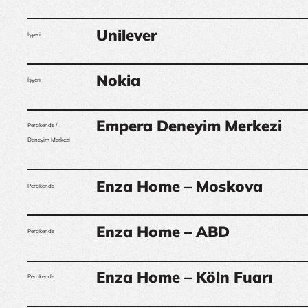
Unilever
İşyeri
Nokia
İşyeri
Empera Deneyim Merkezi
Perakende /
Deneyim Merkezi
Enza Home – Moskova
Perakende
Enza Home – ABD
Perakende
Enza Home – Köln Fuarı
Perakende