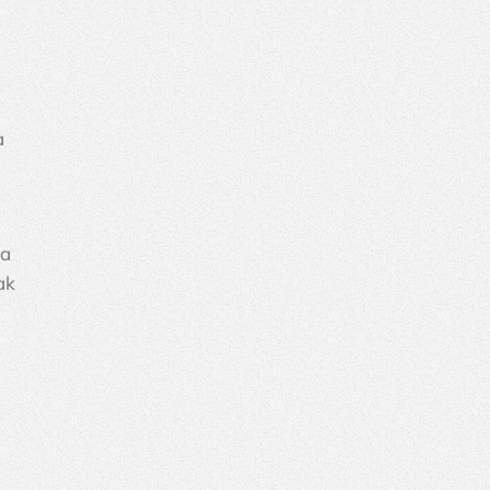
a 
a 
ak 