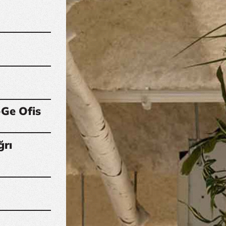
-Ge Ofis
ğrı