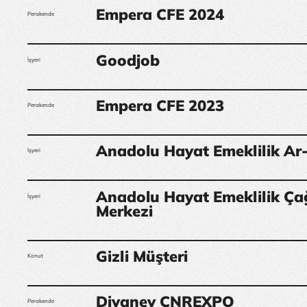
Empera CFE 2024
Perakende
Goodjob
İşyeri
Empera CFE 2023
Perakende
Anadolu Hayat Emeklilik Ar
İşyeri
Anadolu Hayat Emeklilik Ça
İşyeri
Merkezi
Gizli Müşteri
Konut
Divanev CNREXPO
Perakende