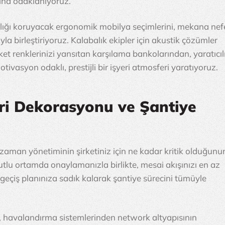
rına odaklanıyoruz.
lığı koruyacak ergonomik mobilya seçimlerini, mekana nef
a birleştiriyoruz. Kalabalık ekipler için akustik çözümler 
irket renklerinizi yansıtan karşılama bankolarından, yaratıcılı
ivasyon odaklı, prestijli bir işyeri atmosferi yaratıyoruz.
ri Dekorasyonu ve Şantiye
zaman yönetiminin şirketiniz için ne kadar kritik olduğunu
utlu ortamda onaylamanızla birlikte, mesai akışınızı en az 
 geçiş planınıza sadık kalarak şantiye sürecini tümüyle 
havalandırma sistemlerinden network altyapısının 