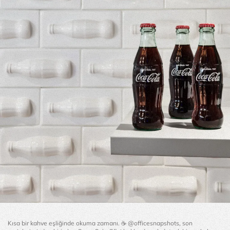
Kısa bir kahve eşliğinde okuma zamanı. ☕️ @officesnapshots, son 