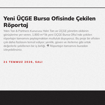
Yeni ÜÇGE Bursa Ofisinde Çekilen
Röportaj
Yalın Tan & Partners Kurucusu Yalın Tan ve ÜÇGE yönetim ekibinin 
görüşlerine yer veren, 1.800 m²’lik yeni ÜÇGE Bursa Ofisi’nde çekilen 
röportajın tamamını paylaşmaktan mutluluk duyuyoruz. Bu proje bir ofisten 
çok daha fazlasını temsil ediyor; yenilik, güven ve ilerleme gibi ortak 
değerlerle şekillenen bir iş birliği. 🎥 Röportajın tamamını buradan 
izleyebilirsiniz.
21
TEMMUZ 2026, SALI