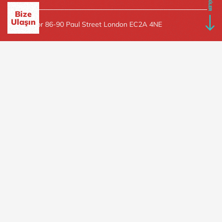
İLİŞKİLER
Bize
Ulaşın
3rd Floor 86-90 Paul Street London EC2A 4NE
T +44 20 45383001
GİZLİLİK POLİTİKASI
SİTE HARİTASI
ANASAYFA
HAKKIMIZDA
Kimiz?