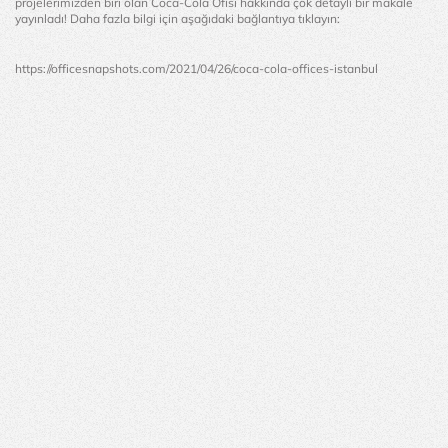
projelerimizden biri olan Coca-Cola Ofisi hakkında çok detaylı bir makale 
yayınladı! Daha fazla bilgi için aşağıdaki bağlantıya tıklayın:
https://officesnapshots.com/2021/04/26/coca-cola-offices-istanbul